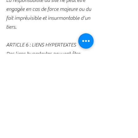
La responsabilité du site ne peut être
engagée en cas de force majeure ou du
fait imprévisible et insurmontable d'un
tiers.
ARTICLE 6 : LIENS HYPERTEXTES
Des liens hypertextes peuvent être
présents sur le site. L’Utilisateur est
informé qu’en cliquant sur ces liens, il
sortira du site
www.conciergeriedesplages.com
. Ce
dernier n’a pas de contrôle sur les
pages web sur lesquelles aboutissent
ces liens et ne saurait, en aucun cas,
être responsable de leur contenu.